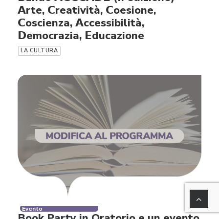
𝗔rte, 𝗖reatività, 𝗖oesione,
𝗖oscienza, 𝗔ccessibilità,
𝗗emocrazia, 𝗘ducazione
LA CULTURA
Evento
Book Party in Oratorio e un evento