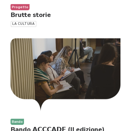
Progetto
Brutte storie
LA CULTURA
Bando
Bando 𝗔𝗖𝗖𝗖𝗔𝗗𝗘 (II edizione)