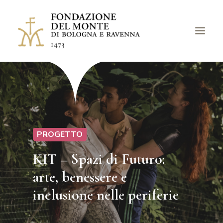
LA FONDAZIONE
BANDI
PROGETTI
PROGETTO
EVENTI
KIT – Spazi di Futuro:
LUOGHI
arte, benessere e
ARCHIVI
AVVISI
inclusione nelle periferie
CHIEDI UN CONTRIBUTO