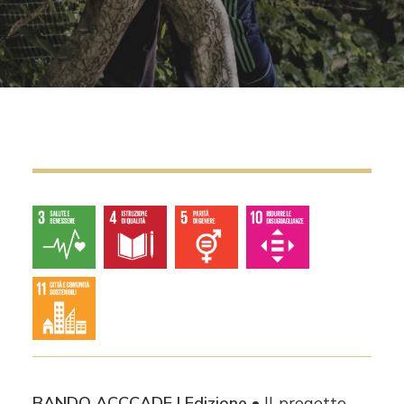
RICHIEDI IL LOGO
CONTATTI
BANDO ACCCADE
I Edizione
•
Il progetto