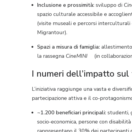
Inclusione e prossimità:
sviluppo di
Ci
spazio culturale accessibile e accoglien
(visite museali e percorsi intercultural
Migrantour).
Spazi a misura di famiglia:
allestimento
la rassegna
CineMINI
(in collaborazio
I numeri dell’impatto sul 
L’iniziativa raggiunge una vasta e diversif
partecipazione attiva e il co-protagonismo
~1.200 beneficiari principali:
studenti, g
socio-economica, persone con disabilit
rappresentano il 30% dei partecipanti di