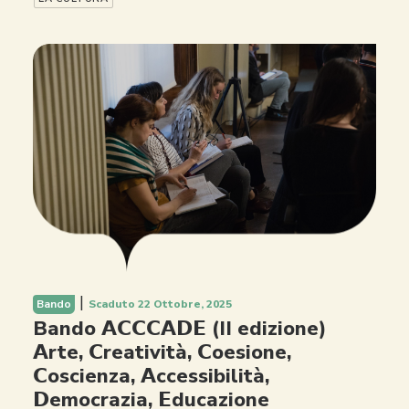
|
Bando
Scaduto 22 Ottobre, 2025
Bando 𝗔𝗖𝗖𝗖𝗔𝗗𝗘 (II edizione)
𝗔rte, 𝗖reatività, 𝗖oesione,
𝗖oscienza, 𝗔ccessibilità,
𝗗emocrazia, 𝗘ducazione