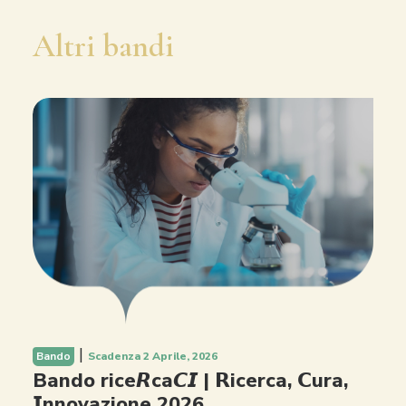
Altri bandi
|
Bando
Scadenza 2 Aprile, 2026
Bando rice𝙍ca𝘾𝙄 | 𝗥icerca, 𝗖ura,
𝗜nnovazione 2026