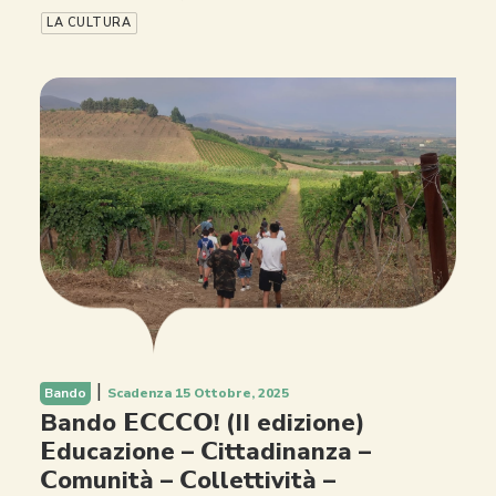
LA CULTURA
|
Bando
Scadenza 15 Ottobre, 2025
Bando 𝗘𝗖𝗖𝗖𝗢! (II edizione)
𝗘ducazione – 𝗖ittadinanza –
𝗖omunità – 𝗖ollettività –