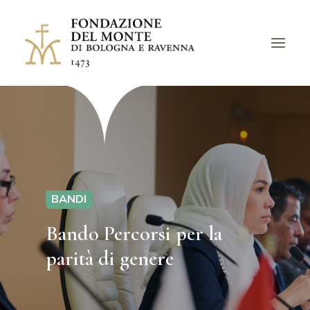
LA FONDAZIONE
BANDI
PROGETTI
EVENTI
BANDI
LUOGHI
Bando Percorsi per la
ARCHIVI
parità di genere
AVVISI
CHIEDI UN CONTRIBUTO