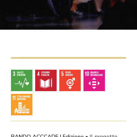
RICHIEDI IL LOGO
CONTATTI
BANDO ACCCADE
I Edizione
•
Il progetto