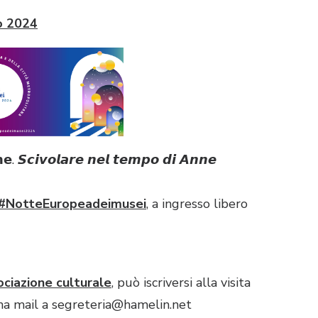
o 2024
 𝙎𝙘𝙞𝙫𝙤𝙡𝙖𝙧𝙚 𝙣𝙚𝙡 𝙩𝙚𝙢𝙥𝙤 𝙙𝙞 𝘼𝙣𝙣𝙚
#NotteEuropeadeimusei
, a ingresso libero
ciazione culturale
, può iscriversi alla visita
na mail a
segreteria@hamelin.net