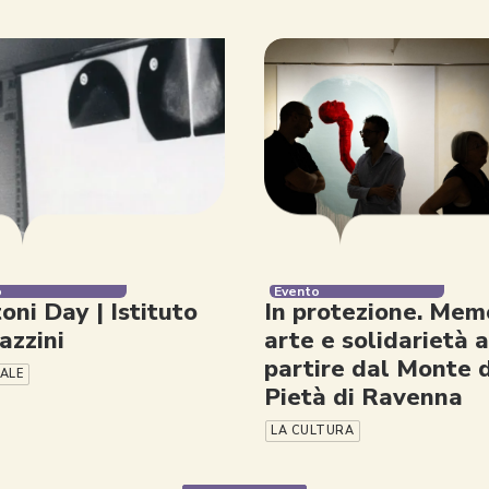
o
Evento
oni Day | Istituto
In protezione. Memo
zzini
arte e solidarietà a
partire dal Monte d
IALE
Pietà di Ravenna
LA CULTURA