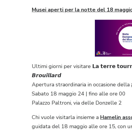
Musei aperti per la notte del 18 maggi
Ultimi giorni per visitare 𝗟𝗮 𝘁𝗲𝗿𝗿𝗲 𝘁𝗼𝘂𝗿𝗻𝗲.
𝘽𝙧𝙤𝙪𝙞𝙡𝙡𝙖𝙧𝙙
Apertura straordinaria in occasione della
Sabato 18 maggio 24 | fino alle ore 00
Palazzo Paltroni, via delle Donzelle 2
Chi vuole visitarla insieme a
Hamelin asso
guidata del 18 maggio alle ore 15, con u