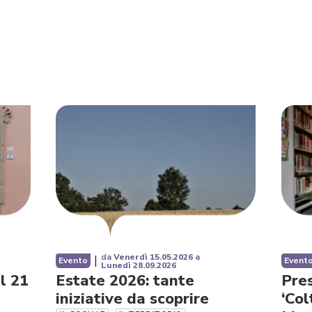
da
Venerdì 15.05.2026
a
|
Evento
Event
Lunedì 28.09.2026
al 21
Estate 2026: tante
Pres
iniziative da scoprire
‘Col