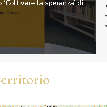
 ‘Coltivare la speranza’ di
1
2
3
territorio