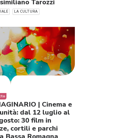
similiano Tarozzi
CIALE
LA CULTURA
tto
AGINARIO | Cinema e
nità: dal 12 luglio al
gosto: 30 film in
ze, cortili e parchi
la Bassa Romagna