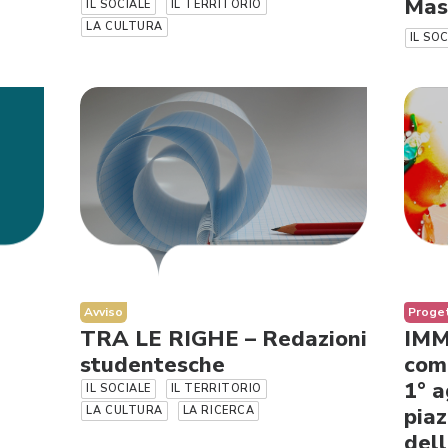
Mas
IL SOCIALE
IL TERRITORIO
LA CULTURA
IL SO
Avviso
Proge
TRA LE RIGHE – Redazioni
IMM
studentesche
comu
1° a
IL SOCIALE
IL TERRITORIO
piaz
LA CULTURA
LA RICERCA
del