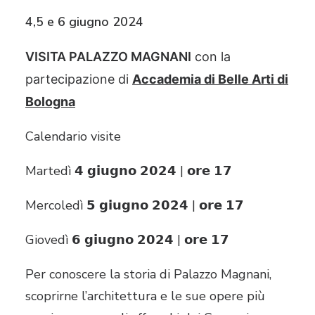
4,5 e 6 giugno 2024
VISITA PALAZZO MAGNANI
con la
partecipazione di
Accademia di Belle Arti di
Bologna
Calendario visite
Martedì 𝟰 𝗴𝗶𝘂𝗴𝗻𝗼 𝟮𝟬𝟮𝟰 | 𝗼𝗿𝗲 𝟭𝟳
Mercoledì 𝟱 𝗴𝗶𝘂𝗴𝗻𝗼 𝟮𝟬𝟮𝟰 | 𝗼𝗿𝗲 𝟭𝟳
Giovedì 𝟲 𝗴𝗶𝘂𝗴𝗻𝗼 𝟮𝟬𝟮𝟰 | 𝗼𝗿𝗲 𝟭𝟳
Per conoscere la storia di Palazzo Magnani,
scoprirne l’architettura e le sue opere più