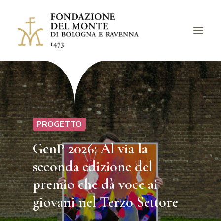
LA FONDAZIONE
BANDI
PROGETTI
PROGETTO
EVENTI
GenP 2026: Al via la
LUOGHI
seconda edizione del
ARCHIVI
premio che dà voce ai
AVVISI
giovani nel Terzo Settore
CHIEDI UN CONTRIBUTO