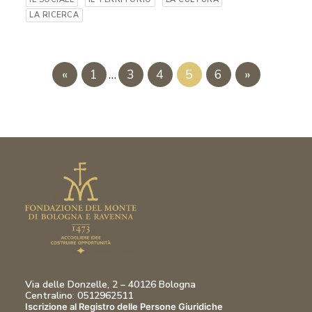
LA RICERCA
«
1
…
3
4
5
6
»
Via delle Donzelle, 2 – 40126 Bologna
Centralino: 0512962511
Iscrizione al Registro delle Persone Giuridiche