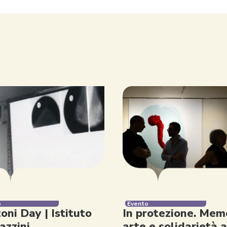
o
Evento
oni Day | Istituto
In protezione. Memo
zzini
arte e solidarietà a