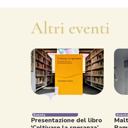
Altri eventi
Evento
Event
Presentazione del libro
Malt
‘Coltivare la speranza’
Rama