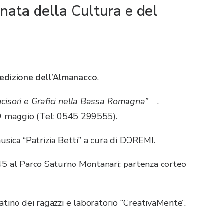
ata della Cultura e del
 edizione dell’Almanacco
.
ncisori e Grafici nella Bassa Romagna”
.
 9 maggio (Tel: 0545 299555)
.
sica “Patrizia Betti” a cura di DOREMI.
45 al Parco Saturno Montanari; partenza corteo
tino dei ragazzi e laboratorio “CreativaMente”
.