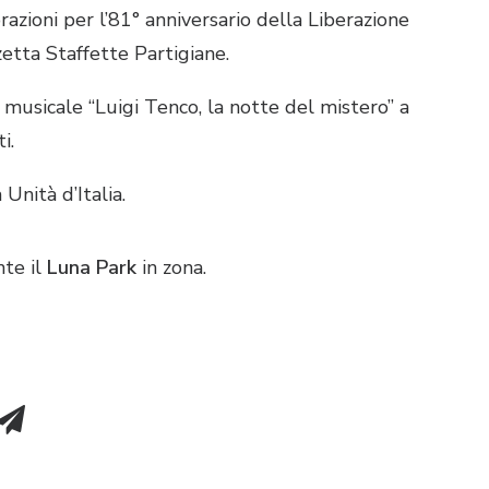
azioni per l’81° anniversario della Liberazione
zetta Staffette Partigiane
.
musicale “Luigi Tenco, la notte del mistero” a
ti
.
 Unità d’Italia
.
nte il
Luna Park
in zona
.