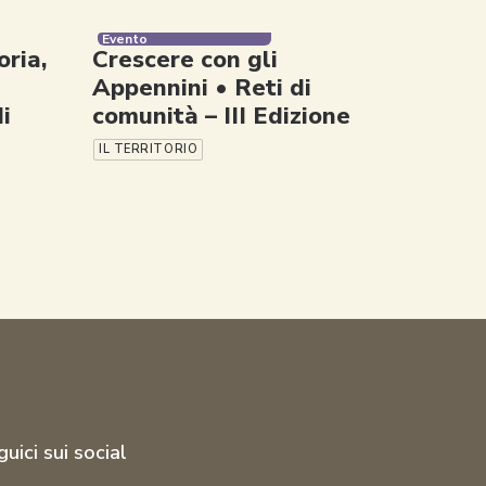
Evento
ria,
Crescere con gli
Appennini • Reti di
i
comunità – III Edizione
IL TERRITORIO
uici sui social