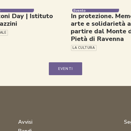
o
Evento
oni Day | Istituto
In protezione. Memo
zzini
arte e solidarietà a
partire dal Monte d
IALE
Pietà di Ravenna
LA CULTURA
EVENTI
Avvisi
Seg