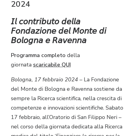
2024
𝘐𝘭 𝘤𝘰𝘯𝘵𝘳𝘪𝘣𝘶𝘵𝘰 𝘥𝘦𝘭𝘭𝘢
𝘍𝘰𝘯𝘥𝘢𝘻𝘪𝘰𝘯𝘦 𝘥𝘦𝘭 𝘔𝘰𝘯𝘵𝘦 𝘥𝘪
𝘉𝘰𝘭𝘰𝘨𝘯𝘢 𝘦 𝘙𝘢𝘷𝘦𝘯𝘯𝘢
Programma completo
della
giornata
scaricabile QUI
Bologna, 17 febbraio 2024 –
La Fondazione
del Monte di Bologna e Ravenna sostiene da
sempre la Ricerca scientifica, nella crescita di
competenze e innovazioni scientifiche. Sabato
17 febbraio, all’Oratorio di San Filippo Neri –
nel corso della giornata dedicata alla Ricerca