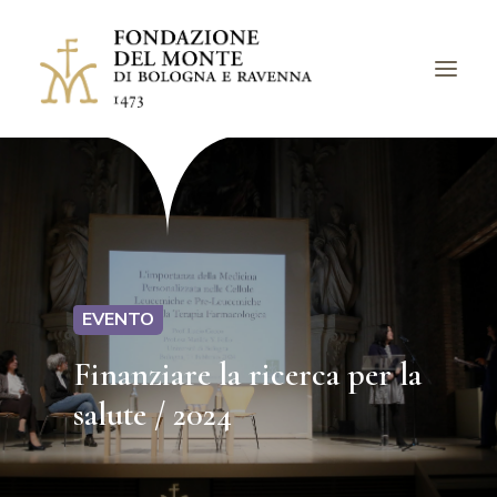
LA FONDAZIONE
BANDI
PROGETTI
EVENTI
EVENTO
LUOGHI
Finanziare la ricerca per la
ARCHIVI
salute / 2024
AVVISI
CHIEDI UN CONTRIBUTO