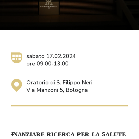
RICHIEDI IL LOGO
CONTATTI
sabato 17.02.2024
ore 09:00-13:00
Oratorio di S. Filippo Neri
Via Manzoni 5, Bologna
ғɪɴᴀɴᴢɪᴀʀᴇ ʀɪᴄᴇʀᴄᴀ ᴘᴇʀ ʟᴀ sᴀʟᴜᴛᴇ