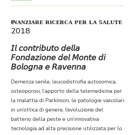
ғɪɴᴀɴᴢɪᴀʀᴇ ʀɪᴄᴇʀᴄᴀ ᴘᴇʀ ʟᴀ sᴀʟᴜᴛᴇ
2018
𝘐𝘭 𝘤𝘰𝘯𝘵𝘳𝘪𝘣𝘶𝘵𝘰 𝘥𝘦𝘭𝘭𝘢
𝘍𝘰𝘯𝘥𝘢𝘻𝘪𝘰𝘯𝘦 𝘥𝘦𝘭 𝘔𝘰𝘯𝘵𝘦 𝘥𝘪
𝘉𝘰𝘭𝘰𝘨𝘯𝘢 𝘦 𝘙𝘢𝘷𝘦𝘯𝘯𝘢
Demenza senile, leucodistrofia autosomica,
osteoporosi, l’apporto della telemedicina per
la malattia di Parkinson, le patologie vascolari
in un’ottica di genere, l’evoluzione del
batterio della peste e un’innovativa
tecnologia ad alta precisione utilizzata per lo