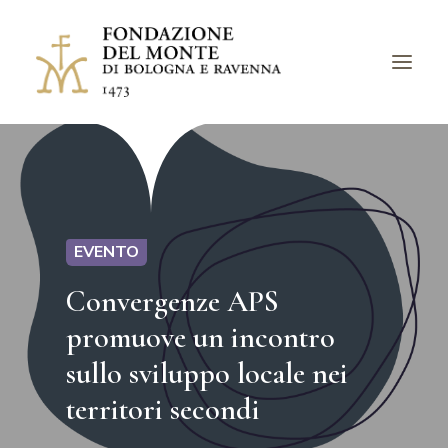
LA FONDAZIONE
BANDI
PROGETTI
EVENTO
EVENTI
Convergenze APS
LUOGHI
promuove un incontro
ARCHIVI
sullo sviluppo locale nei
AVVISI
territori secondi
CHIEDI UN CONTRIBUTO