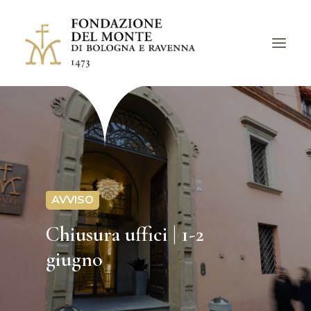
LA FONDAZIONE
BANDI
PROGETTI
EVENTI
AVVISO
LUOGHI
Chiusura uffici | 1-2
ARCHIVI
giugno
AVVISI
CHIEDI UN CONTRIBUTO